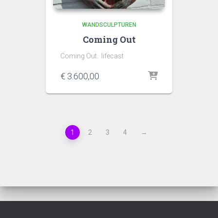
WANDSCULPTUREN
Coming Out
Coming Out. lifecast
€
3.600,00
1
2
3
4
→