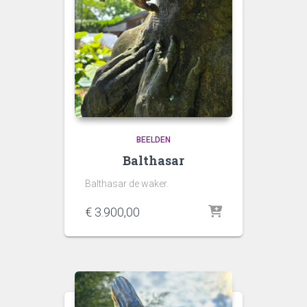
BEELDEN
Balthasar
Balthasar de waker.
€
3.900,00