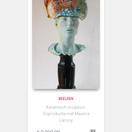
BEELDEN
Keramisch sculptuur.
Coproductie met Maurice
Larooy