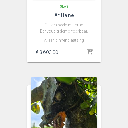
GLAS
Arilane
Glazen beeld in frame.
Eenvoudig demonteerbaar.
Alleen binnenplaatsing
€
3.600,00