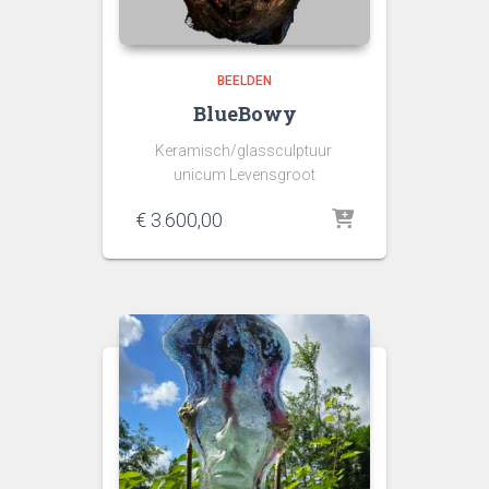
BEELDEN
BlueBowy
Keramisch/glassculptuur
unicum Levensgroot
€
3.600,00