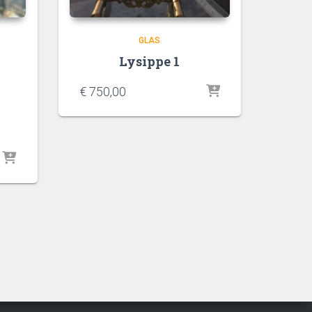
GLAS
Lysippe 1
€
750,00