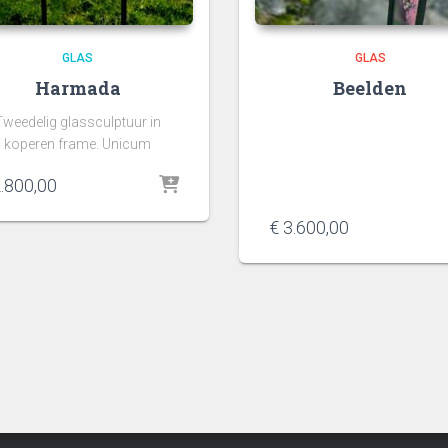
GLAS
GLAS
Harmada
Beelden
Tweedelig glassculptuur in
koperen frame. Unicum
.800,00
€
3.600,00