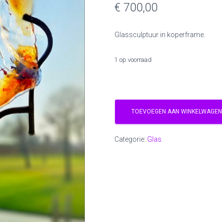
€
700,00
Glassculptuur in koperframe.
1 op voorraad
Kupra
hoeveelheid
TOEVOEGEN AAN WINKELWAGEN
Categorie:
Glas