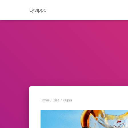
Lysippe
Home
/
Glas
/ Kupra