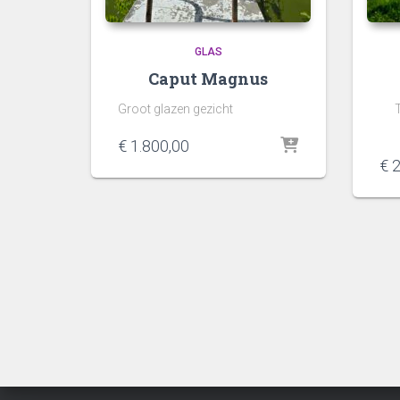
GLAS
Caput Magnus
Groot glazen gezicht
€
1.800,00
€
2